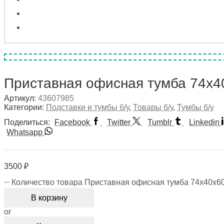
Приставная офисная тумба 74х4
Артикул:
43607985
Категории:
Подставки и тумбы б/у
,
Товары б/у
,
Тумбы б/у
Поделиться:
Facebook
Twitter
Tumblr
Linkedin
Whatsapp
3500
₽
Количество товара Приставная офисная тумба 74х40х6
В корзину
or