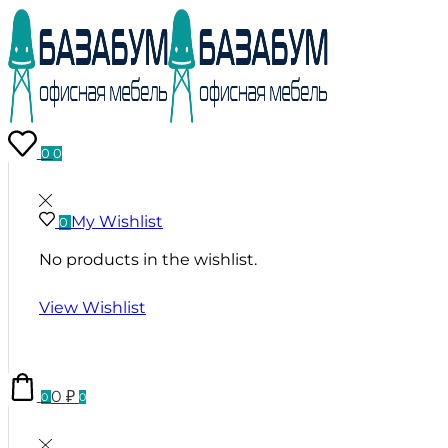
0
0
My Wishlist
0
No products in the wishlist.
View Wishlist
0
₽
0
0