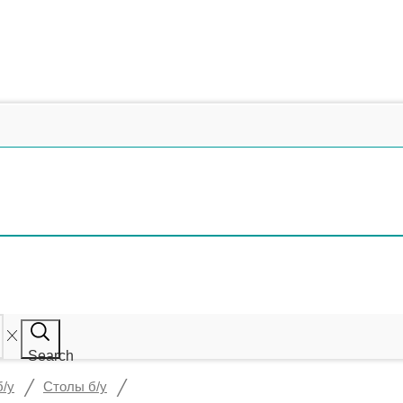
Search
/
/
б/у
Столы б/у