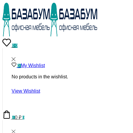
0
0
My Wishlist
0
No products in the wishlist.
View Wishlist
0
₽
0
0