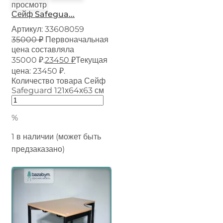
просмотр
Сейф Safegua...
Артикул:
33608059
35000
₽
Первоначальная
цена составляла
35000 ₽.
23450
₽
Текущая
цена: 23450 ₽.
Количество товара Сейф
Safeguard 121х64х63 см
%
1 в наличии (может быть
предзаказано)