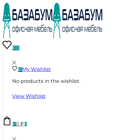
0
0
My Wishlist
0
No products in the wishlist.
View Wishlist
0
₽
0
0