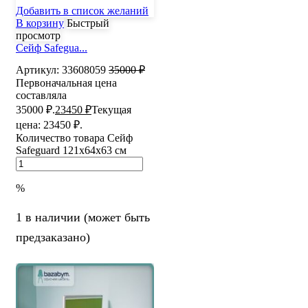
Добавить в список желаний
В корзину
Быстрый
просмотр
Сейф Safegua...
Артикул:
33608059
35000
₽
Первоначальная цена
составляла
35000 ₽.
23450
₽
Текущая
цена: 23450 ₽.
Количество товара Сейф
Safeguard 121х64х63 см
%
1 в наличии (может быть
предзаказано)