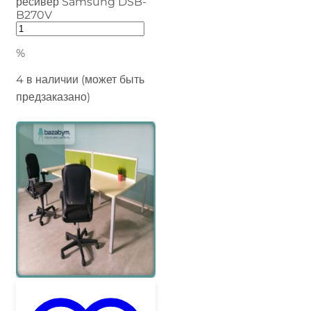
ресивер Samsung DSB-
B270V
%
4 в наличии (может быть
предзаказано)