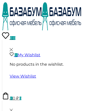
0
0
My Wishlist
0
No products in the wishlist.
View Wishlist
0
₽
0
0