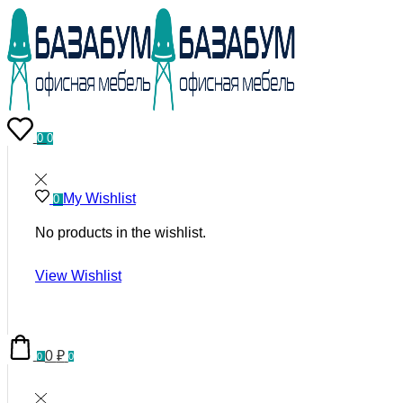
0
0
My Wishlist
0
No products in the wishlist.
View Wishlist
0
₽
0
0