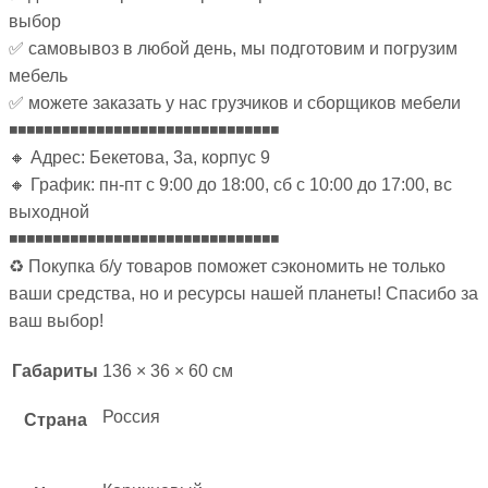
выбор
✅ самовывоз в любой день, мы подготовим и погрузим
мебель
✅ можете заказать у нас грузчиков и сборщиков мебели
◾◾◾◾◾◾◾◾◾◾◾◾◾◾◾◾◾◾◾◾◾◾◾◾◾◾◾◾◾◾◾
🔸 Адрес: Бекетова, 3а, корпус 9
🔸 График: пн-пт с 9:00 до 18:00, сб с 10:00 до 17:00, вс
выходной
◾◾◾◾◾◾◾◾◾◾◾◾◾◾◾◾◾◾◾◾◾◾◾◾◾◾◾◾◾◾◾
♻ Покупка б/у товаров поможет сэкономить не только
ваши средства, но и ресурсы нашей планеты! Спасибо за
ваш выбор!
Габариты
136 × 36 × 60 см
Россия
Страна