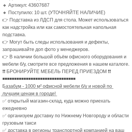
🔸 Артикул: 43607687
🔸 Поступило: 10 шт. (УТОЧНЯЙТЕ НАЛИЧИЕ)
👉 Подставка из ЛДСП для стола. Может использоваться
как надстройка или как самостоятельная напольная
подставка.
👉 Могут быть следы использования и дефекты,
запрашивайте доп фото у менеджеров.
👉 В наличии большой объём офисного оборудования и
мебели б/у, смотрите все предложения в нашем каталоге.
❗❗ БРОНИРУЙТЕ МЕБЕЛЬ ПЕРЕД ПРИЕЗДОМ ❗❗
◾◾◾◾◾◾◾◾◾◾◾◾◾◾◾◾◾◾◾◾◾◾◾◾◾◾◾◾◾◾◾
Б̲а̲з̲а̲б̲у̲м̲ ̲-̲ ̲1̲0̲0̲0̲ ̲м̲²̲ ̲о̲ф̲и̲с̲н̲о̲й̲ ̲м̲е̲б̲е̲л̲и̲ ̲б̲/̲у̲ ̲и̲ ̲н̲о̲в̲о̲й̲ ̲п̲о̲
̲л̲у̲ч̲ш̲и̲м̲ ̲ц̲е̲н̲а̲м̲ ̲в̲ ̲г̲о̲р̲о̲д̲е̲!̲
✅ открытый магазин-склад, куда можно приехать
ежедневно
✅ организуем доставку по Нижнему Новгороду и области
грузовым такси
✅ доставка в регионы транспортной компанией на ваш