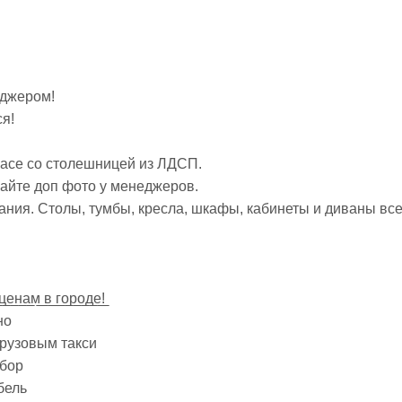
еджером!
я!
асе со столешницей из ЛДСП.
айте доп фото у менеджеров.
ния. Столы, тумбы, кресла, шкафы, кабинеты и диваны вс
ц̲е̲н̲а̲м̲ ̲в̲ ̲г̲о̲р̲о̲д̲е̲!̲
но
грузовым такси
ыбор
бель