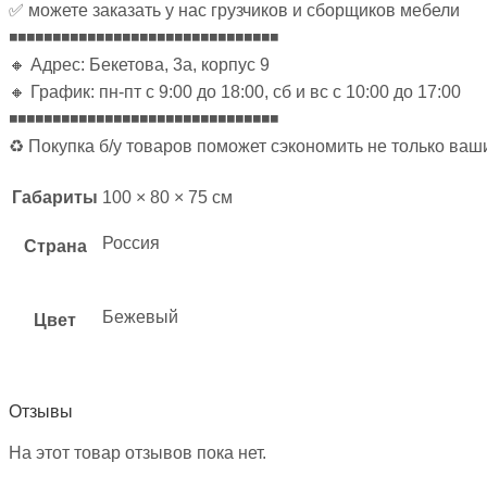
✅ можете заказать у нас грузчиков и сборщиков мебели
◾◾◾◾◾◾◾◾◾◾◾◾◾◾◾◾◾◾◾◾◾◾◾◾◾◾◾◾◾◾◾
🔸 Адрес: Бекетова, 3а, корпус 9
🔸 График: пн-пт с 9:00 до 18:00, сб и вс с 10:00 до 17:00
◾◾◾◾◾◾◾◾◾◾◾◾◾◾◾◾◾◾◾◾◾◾◾◾◾◾◾◾◾◾◾
♻ Покупка б/у товаров поможет сэкономить не только ваш
Габариты
100 × 80 × 75 см
Россия
Страна
Бежевый
Цвет
Отзывы
На этот товар отзывов пока нет.