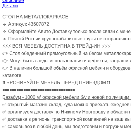
Описание
Детали
СТОЛ НА МЕТАЛЛОКАРКАСЕ
🔸 Артикул: 43607872
🔸 Оформляйте Авито Доставку только после связи с мен
🔸 Почтой России крупногабаритные грузы не отправляютс
⚡⚡⚡ ВСЯ МЕБЕЛЬ ДОСТУПНА В ТРЕЙД-ИН ⚡⚡⚡
👉 Стол обеденный прямоугольный на белом металлокарк
👉 Могут быть следы использования и дефекты, запрашив
👉 В наличии большой объём офисной мебели и оборудова
каталоге.
❗❗ БРОНИРУЙТЕ МЕБЕЛЬ ПЕРЕД ПРИЕЗДОМ ❗❗
◾◾◾◾◾◾◾◾◾◾◾◾◾◾◾◾◾◾◾◾◾◾◾◾◾◾◾◾◾◾◾
Б̲а̲з̲а̲б̲у̲м̲ ̲-̲ ̲1̲0̲0̲0̲ ̲м̲²̲ ̲о̲ф̲и̲с̲н̲о̲й̲ ̲м̲е̲б̲е̲л̲и̲ ̲б̲/̲у̲ ̲и̲ ̲н̲о̲в̲о̲й̲ ̲п̲о̲ ̲л̲у̲ч̲ш̲и̲м̲ ̲
✅ открытый магазин-склад, куда можно приехать ежеднев
✅ организуем доставку по Нижнему Новгороду и области 
✅ доставка в регионы транспортной компанией на ваш в
✅ самовывоз в любой день, мы подготовим и погрузим ме