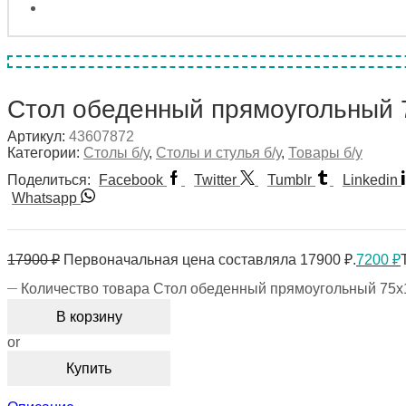
Стол обеденный прямоугольный 
Артикул:
43607872
Категории:
Столы б/у
,
Столы и стулья б/у
,
Товары б/у
Поделиться:
Facebook
Twitter
Tumblr
Linkedin
Whatsapp
17900
₽
Первоначальная цена составляла 17900 ₽.
7200
₽
Количество товара Стол обеденный прямоугольный 75х
В корзину
or
Купить