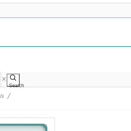
Search
/
/у