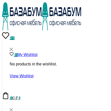
0
0
My Wishlist
0
No products in the wishlist.
View Wishlist
0
₽
0
0