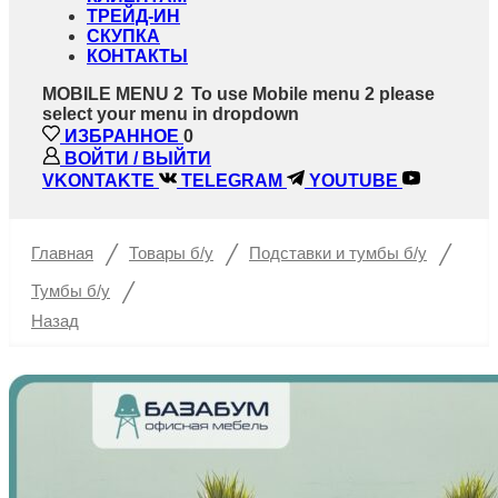
ТРЕЙД-ИН
СКУПКА
КОНТАКТЫ
MOBILE MENU 2
To use Mobile menu 2 please
select your menu in dropdown
ИЗБРАННОЕ
0
ВОЙТИ / ВЫЙТИ
VKONTAKTE
TELEGRAM
YOUTUBE
/
/
/
Главная
Товары б/у
Подставки и тумбы б/у
/
Тумбы б/у
Назад