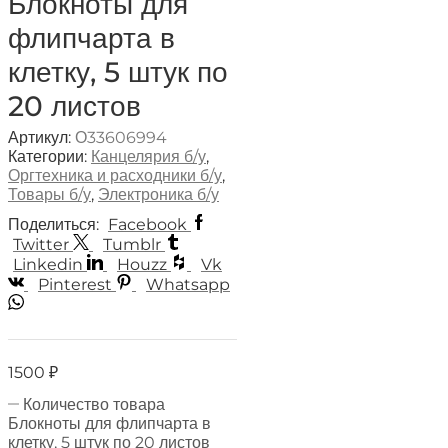
Блокноты для
флипчарта в
клетку, 5 штук по
20 листов
Артикул:
О33606994
Категории:
Канцелярия б/у
,
Оргтехника и расходники б/у
,
Товары б/у
,
Электроника б/у
Поделиться:
Facebook
Twitter
Tumblr
Linkedin
Houzz
Vk
Pinterest
Whatsapp
1500
₽
Количество товара
Блокноты для флипчарта в
клетку, 5 штук по 20 листов