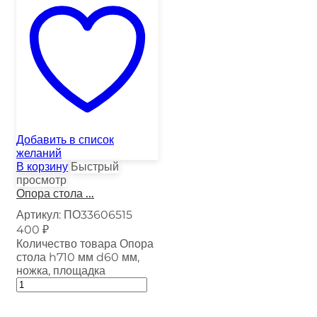
Добавить в список
желаний
В корзину
Быстрый
просмотр
Опора стола ...
Артикул:
ПО33606515
400
₽
Количество товара Опора
стола h710 мм d60 мм,
ножка, площадка