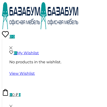
0
0
My Wishlist
0
No products in the wishlist.
View Wishlist
0
₽
0
0