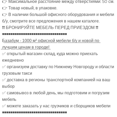
👉 Максимальное расстояние между отверстиями: 50 см.
👉 Товар новый, в упаковке.
👉 В наличии большой офисного оборудования и мебели
б/у, смотрите все предложения в нашем каталоге.
❗❗ БРОНИРУЙТЕ МЕБЕЛЬ ПЕРЕД ПРИЕЗДОМ ❗❗
◾◾◾◾◾◾◾◾◾◾◾◾◾◾◾◾◾◾◾◾◾◾◾◾◾◾◾◾◾◾◾
Б̲а̲з̲а̲б̲у̲м̲ ̲-̲ ̲1̲0̲0̲0̲ ̲м̲²̲ ̲о̲ф̲и̲с̲н̲о̲й̲ ̲м̲е̲б̲е̲л̲и̲ ̲б̲/̲у̲ ̲и̲ ̲н̲о̲в̲о̲й̲ ̲п̲о̲
̲л̲у̲ч̲ш̲и̲м̲ ̲ц̲е̲н̲а̲м̲ ̲в̲ ̲г̲о̲р̲о̲д̲е̲!̲
✅ открытый магазин-склад, куда можно приехать
ежедневно
✅ организуем доставку по Нижнему Новгороду и области
грузовым такси
✅ доставка в регионы транспортной компанией на ваш
выбор
✅ самовывоз в любой день, мы подготовим и погрузим
мебель
✅ можете заказать у нас грузчиков и сборщиков мебели
◾◾◾◾◾◾◾◾◾◾◾◾◾◾◾◾◾◾◾◾◾◾◾◾◾◾◾◾◾◾◾