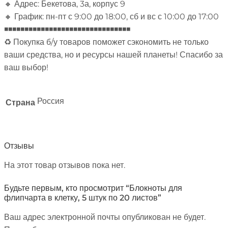
🔸 Адрес: Бекетова, 3а, корпус 9
🔸 График: пн-пт с 9:00 до 18:00, сб и вс с 10:00 до 17:00
◾◾◾◾◾◾◾◾◾◾◾◾◾◾◾◾◾◾◾◾◾◾◾◾◾◾◾◾◾◾◾
♻ Покупка б/у товаров поможет сэкономить не только
ваши средства, но и ресурсы нашей планеты! Спасибо за
ваш выбор!
Россия
Страна
Отзывы
На этот товар отзывов пока нет.
Будьте первым, кто просмотрит “Блокноты для
флипчарта в клетку, 5 штук по 20 листов”
Ваш адрес электронной почты опубликован не будет.