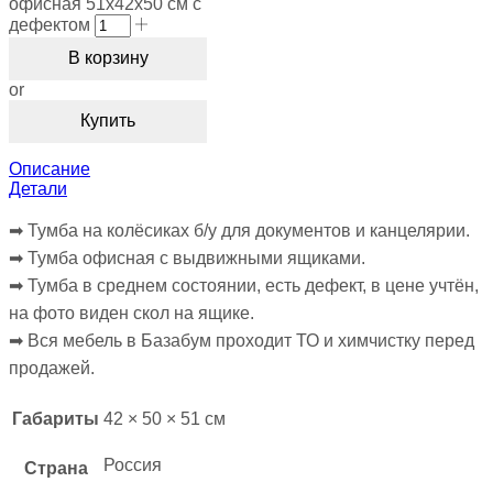
офисная 51х42х50 см с
дефектом
В корзину
or
Купить
Описание
Детали
➡︎ Тумба на колёсиках б/у для документов и канцелярии.
➡︎ Тумба офисная с выдвижными ящиками.
➡︎ Тумба в среднем состоянии, есть дефект, в цене учтён,
на фото виден скол на ящике.
➡︎ Вся мебель в Базабум проходит ТО и химчистку перед
продажей.
Габариты
42 × 50 × 51 см
Россия
Страна