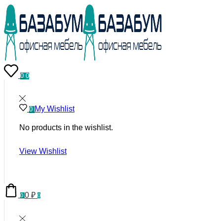
0
0
My Wishlist
0
No products in the wishlist.
View Wishlist
0
₽
0
0