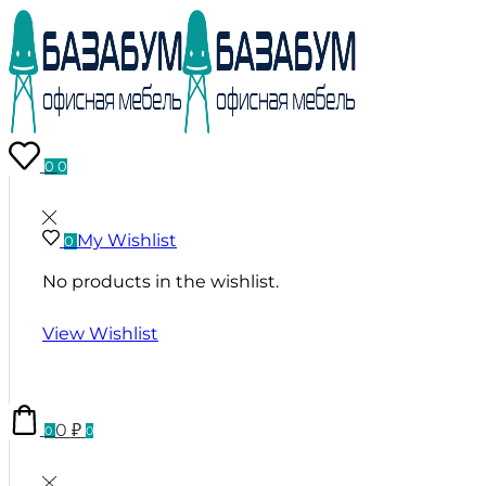
0
0
My Wishlist
0
No products in the wishlist.
View Wishlist
0
₽
0
0