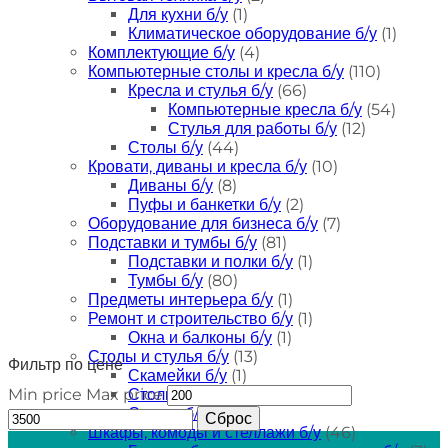
Для кухни б/у
(1)
Климатическое оборудование б/у
(1)
Комплектующие б/у
(4)
Компьютерные столы и кресла б/у
(110)
Кресла и стулья б/у
(66)
Компьютерные кресла б/у
(54)
Стулья для работы б/у
(12)
Столы б/у
(44)
Кровати, диваны и кресла б/у
(10)
Диваны б/у
(8)
Пуфы и банкетки б/у
(2)
Оборудование для бизнеса б/у
(7)
Подставки и тумбы б/у
(81)
Подставки и полки б/у
(1)
Тумбы б/у
(80)
Предметы интерьера б/у
(1)
Ремонт и строительство б/у
(1)
Окна и балконы б/у
(1)
Столы и стулья б/у
(13)
Фильтр по цене
Скамейки б/у
(1)
Столы б/у
(8)
Min price
Max price
Стулья б/у
(4)
Сброс
Шкафы, комоды и стеллажи б/у
(46)