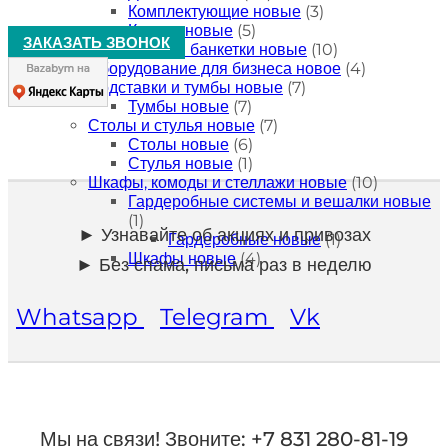
Комплектующие новые
(3)
Кресла новые
(5)
ЗАКАЗАТЬ ЗВОНОК
Пуфы и банкетки новые
(10)
Оборудование для бизнеса новое
(4)
Подставки и тумбы новые
(7)
Тумбы новые
(7)
Столы и стулья новые
(7)
Столы новые
(6)
Стулья новые
(1)
Шкафы, комоды и стеллажи новые
(10)
Гардеробные системы и вешалки новые
(1)
► Узнавайте об акциях и привозах
Гардеробные новые
(1)
Шкафы новые
(4)
► Без спама, письма раз в неделю
Whatsapp
Telegram
Vk
Мы на связи!
Звоните: +7 831 280-81-19