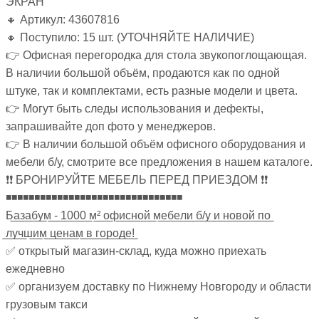
ЭКРАН
🔸 Артикул: 43607816
🔸 Поступило: 15 шт. (УТОЧНЯЙТЕ НАЛИЧИЕ)
👉 Офисная перегородка для стола звукопоглощающая.
В наличии большой объём, продаются как по одной
штуке, так и комплектами, есть разные модели и цвета.
👉 Могут быть следы использования и дефекты,
запрашивайте доп фото у менеджеров.
👉 В наличии большой объём офисного оборудования и
мебели б/у, смотрите все предложения в нашем каталоге.
❗❗ БРОНИРУЙТЕ МЕБЕЛЬ ПЕРЕД ПРИЕЗДОМ ❗❗
◾◾◾◾◾◾◾◾◾◾◾◾◾◾◾◾◾◾◾◾◾◾◾◾◾◾◾◾◾◾◾
Б̲а̲з̲а̲б̲у̲м̲ ̲-̲ ̲1̲0̲0̲0̲ ̲м̲²̲ ̲о̲ф̲и̲с̲н̲о̲й̲ ̲м̲е̲б̲е̲л̲и̲ ̲б̲/̲у̲ ̲и̲ ̲н̲о̲в̲о̲й̲ ̲п̲о̲
̲л̲у̲ч̲ш̲и̲м̲ ̲ц̲е̲н̲а̲м̲ ̲в̲ ̲г̲о̲р̲о̲д̲е̲!̲
✅ открытый магазин-склад, куда можно приехать
ежедневно
✅ организуем доставку по Нижнему Новгороду и области
грузовым такси