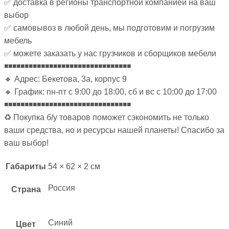
✅ доставка в регионы транспортной компанией на ваш
выбор
✅ самовывоз в любой день, мы подготовим и погрузим
мебель
✅ можете заказать у нас грузчиков и сборщиков мебели
◾◾◾◾◾◾◾◾◾◾◾◾◾◾◾◾◾◾◾◾◾◾◾◾◾◾◾◾◾◾◾
🔸 Адрес: Бекетова, 3а, корпус 9
🔸 График: пн-пт с 9:00 до 18:00, сб и вс с 10:00 до 17:00
◾◾◾◾◾◾◾◾◾◾◾◾◾◾◾◾◾◾◾◾◾◾◾◾◾◾◾◾◾◾◾
♻ Покупка б/у товаров поможет сэкономить не только
ваши средства, но и ресурсы нашей планеты! Спасибо за
ваш выбор!
Габариты
54 × 62 × 2 см
Россия
Страна
Синий
Цвет