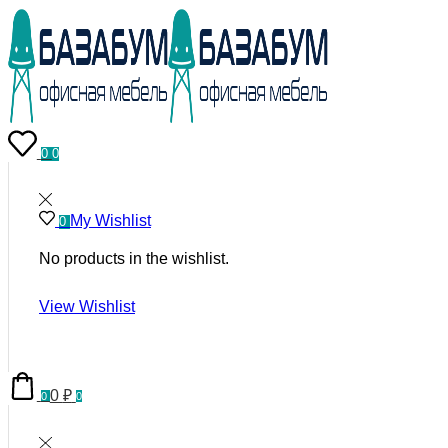
0
0
My Wishlist
0
No products in the wishlist.
View Wishlist
0
₽
0
0