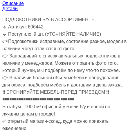
Описание
Детали
ПОДЛОКОТНИКИ Б/У В АССОРТИМЕНТЕ.
🔸 Артикул: 606442
🔸 Поступило: 9 шт. (УТОЧНЯЙТЕ НАЛИЧИЕ)
👉Подлокотники исправные, состояние разное, модели в
наличии могут отличатся от фото.
👉 Запрашивайте список актуальных подлокотников в
наличии у менеджеров. Можете отправить фото того,
который нужен, мы подберём по нему что-то похожее.
👉 В наличии большой объём мебели и оборудования
для офиса, подберём мебель и доставим в день заказа.
❗❗ БРОНИРУЙТЕ МЕБЕЛЬ ПЕРЕД ПРИЕЗДОМ ❗❗
◾◾◾◾◾◾◾◾◾◾◾◾◾◾◾◾◾◾◾◾◾◾◾◾◾◾◾◾◾◾◾
Б̲а̲з̲а̲б̲у̲м̲ ̲-̲ ̲1̲0̲0̲0̲ ̲м̲²̲ ̲о̲ф̲и̲с̲н̲о̲й̲ ̲м̲е̲б̲е̲л̲и̲ ̲б̲/̲у̲ ̲и̲ ̲н̲о̲в̲о̲й̲ ̲п̲о̲
̲л̲у̲ч̲ш̲и̲м̲ ̲ц̲е̲н̲а̲м̲ ̲в̲ ̲г̲о̲р̲о̲д̲е̲!̲
✅ открытый магазин-склад, куда можно приехать
ежедневно