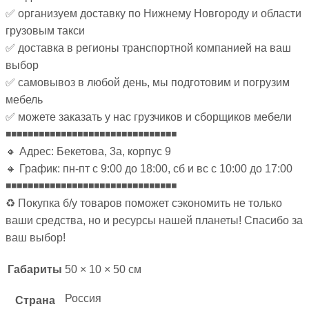
✅ организуем доставку по Нижнему Новгороду и области
грузовым такси
✅ доставка в регионы транспортной компанией на ваш
выбор
✅ самовывоз в любой день, мы подготовим и погрузим
мебель
✅ можете заказать у нас грузчиков и сборщиков мебели
◾◾◾◾◾◾◾◾◾◾◾◾◾◾◾◾◾◾◾◾◾◾◾◾◾◾◾◾◾◾◾
🔸 Адрес: Бекетова, 3а, корпус 9
🔸 График: пн-пт с 9:00 до 18:00, сб и вс с 10:00 до 17:00
◾◾◾◾◾◾◾◾◾◾◾◾◾◾◾◾◾◾◾◾◾◾◾◾◾◾◾◾◾◾◾
♻ Покупка б/у товаров поможет сэкономить не только
ваши средства, но и ресурсы нашей планеты! Спасибо за
ваш выбор!
Габариты
50 × 10 × 50 см
Россия
Страна