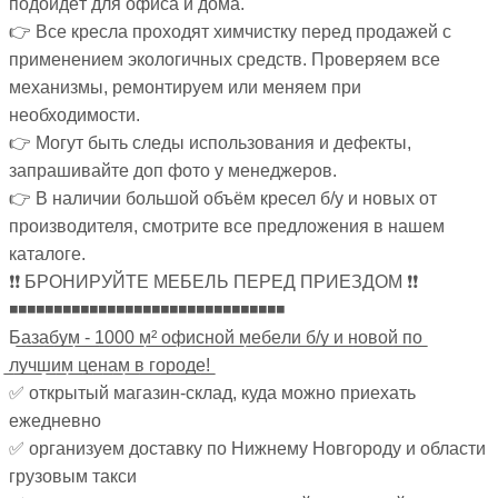
подойдёт для офиса и дома.
👉 Все кресла проходят химчистку перед продажей с
применением экологичных средств. Проверяем все
механизмы, ремонтируем или меняем при
необходимости.
👉 Могут быть следы использования и дефекты,
запрашивайте доп фото у менеджеров.
👉 В наличии большой объём кресел б/у и новых от
производителя, смотрите все предложения в нашем
каталоге.
❗❗ БРОНИРУЙТЕ МЕБЕЛЬ ПЕРЕД ПРИЕЗДОМ ❗❗
◾◾◾◾◾◾◾◾◾◾◾◾◾◾◾◾◾◾◾◾◾◾◾◾◾◾◾◾◾◾◾
Б̲а̲з̲а̲б̲у̲м̲ ̲-̲ ̲1̲0̲0̲0̲ ̲м̲²̲ ̲о̲ф̲и̲с̲н̲о̲й̲ ̲м̲е̲б̲е̲л̲и̲ ̲б̲/̲у̲ ̲и̲ ̲н̲о̲в̲о̲й̲ ̲п̲о̲
̲л̲у̲ч̲ш̲и̲м̲ ̲ц̲е̲н̲а̲м̲ ̲в̲ ̲г̲о̲р̲о̲д̲е̲!̲
✅ открытый магазин-склад, куда можно приехать
ежедневно
✅ организуем доставку по Нижнему Новгороду и области
грузовым такси