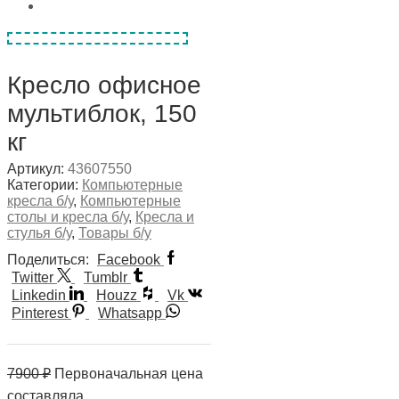
Кресло офисное
мультиблок, 150
кг
Артикул:
43607550
Категории:
Компьютерные
кресла б/у
,
Компьютерные
столы и кресла б/у
,
Кресла и
стулья б/у
,
Товары б/у
Поделиться:
Facebook
Twitter
Tumblr
Linkedin
Houzz
Vk
Pinterest
Whatsapp
7900
₽
Первоначальная цена
составляла