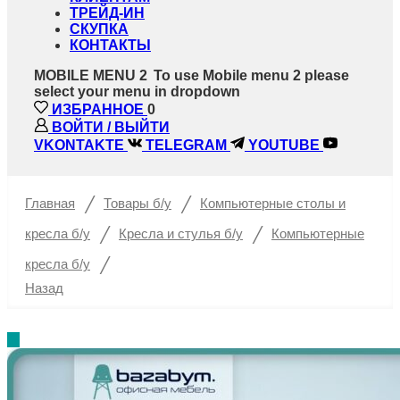
ТРЕЙД-ИН
СКУПКА
КОНТАКТЫ
MOBILE MENU 2
To use Mobile menu 2 please
select your menu in dropdown
ИЗБРАННОЕ
0
ВОЙТИ / ВЫЙТИ
VKONTAKTE
TELEGRAM
YOUTUBE
/
/
Главная
Товары б/у
Компьютерные столы и
/
/
кресла б/у
Кресла и стулья б/у
Компьютерные
/
кресла б/у
Назад
%