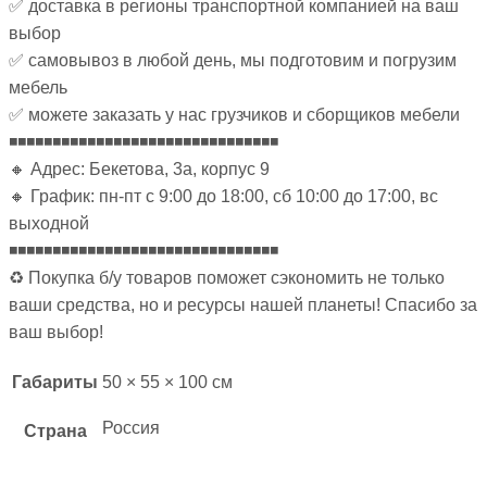
✅ доставка в регионы транспортной компанией на ваш
выбор
✅ самовывоз в любой день, мы подготовим и погрузим
мебель
✅ можете заказать у нас грузчиков и сборщиков мебели
◾◾◾◾◾◾◾◾◾◾◾◾◾◾◾◾◾◾◾◾◾◾◾◾◾◾◾◾◾◾◾
🔸 Адрес: Бекетова, 3а, корпус 9
🔸 График: пн-пт с 9:00 до 18:00, сб 10:00 до 17:00, вс
выходной
◾◾◾◾◾◾◾◾◾◾◾◾◾◾◾◾◾◾◾◾◾◾◾◾◾◾◾◾◾◾◾
♻ Покупка б/у товаров поможет сэкономить не только
ваши средства, но и ресурсы нашей планеты! Спасибо за
ваш выбор!
Габариты
50 × 55 × 100 см
Россия
Страна