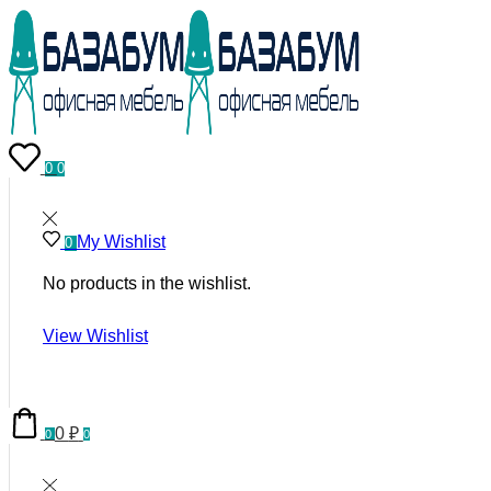
0
0
My Wishlist
0
No products in the wishlist.
View Wishlist
0
₽
0
0