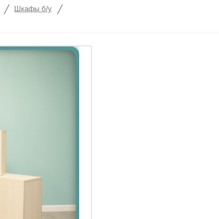
/
/
Шкафы б/у