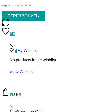
территория базы №4
ПЕРЕЗВОНИТЬ
0
0
My Wishlist
0
No products in the wishlist.
View Wishlist
0
₽
0
0
Shopping Cart