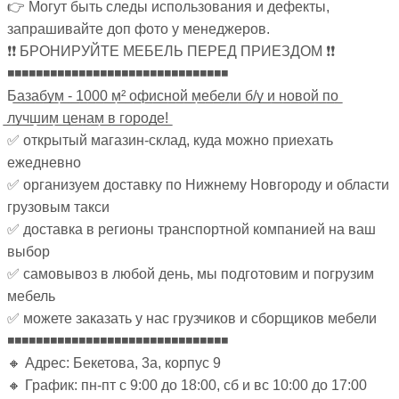
👉 Могут быть следы использования и дефекты,
запрашивайте доп фото у менеджеров.
❗❗ БРОНИРУЙТЕ МЕБЕЛЬ ПЕРЕД ПРИЕЗДОМ ❗❗
◾◾◾◾◾◾◾◾◾◾◾◾◾◾◾◾◾◾◾◾◾◾◾◾◾◾◾◾◾◾◾
Б̲а̲з̲а̲б̲у̲м̲ ̲-̲ ̲1̲0̲0̲0̲ ̲м̲²̲ ̲о̲ф̲и̲с̲н̲о̲й̲ ̲м̲е̲б̲е̲л̲и̲ ̲б̲/̲у̲ ̲и̲ ̲н̲о̲в̲о̲й̲ ̲п̲о̲
̲л̲у̲ч̲ш̲и̲м̲ ̲ц̲е̲н̲а̲м̲ ̲в̲ ̲г̲о̲р̲о̲д̲е̲!̲
✅ открытый магазин-склад, куда можно приехать
ежедневно
✅ организуем доставку по Нижнему Новгороду и области
грузовым такси
✅ доставка в регионы транспортной компанией на ваш
выбор
✅ самовывоз в любой день, мы подготовим и погрузим
мебель
✅ можете заказать у нас грузчиков и сборщиков мебели
◾◾◾◾◾◾◾◾◾◾◾◾◾◾◾◾◾◾◾◾◾◾◾◾◾◾◾◾◾◾◾
🔸 Адрес: Бекетова, 3а, корпус 9
🔸 График: пн-пт с 9:00 до 18:00, сб и вс 10:00 до 17:00