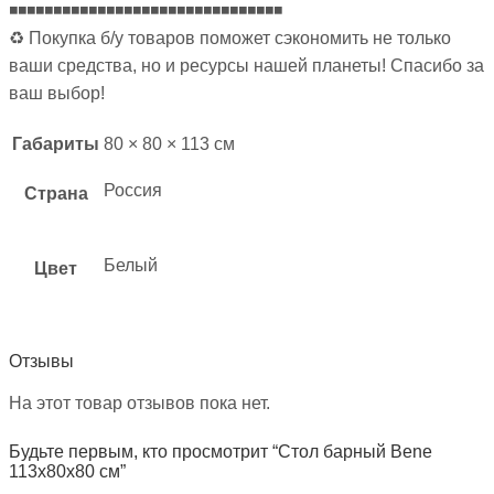
◾◾◾◾◾◾◾◾◾◾◾◾◾◾◾◾◾◾◾◾◾◾◾◾◾◾◾◾◾◾◾
♻ Покупка б/у товаров поможет сэкономить не только
ваши средства, но и ресурсы нашей планеты! Спасибо за
ваш выбор!
Габариты
80 × 80 × 113 см
Россия
Страна
Белый
Цвет
Отзывы
На этот товар отзывов пока нет.
Будьте первым, кто просмотрит “Стол барный Bene
113х80х80 см”