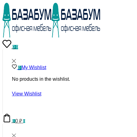
0
0
My Wishlist
0
No products in the wishlist.
View Wishlist
0
₽
0
0