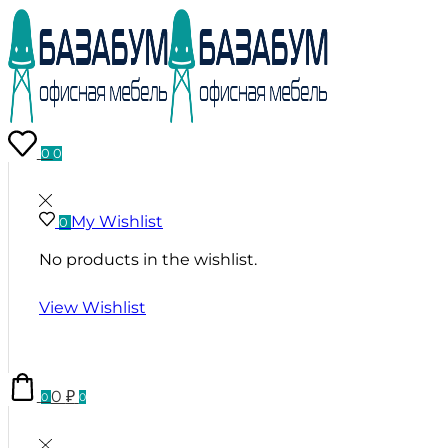
0
0
My Wishlist
0
No products in the wishlist.
View Wishlist
0
₽
0
0