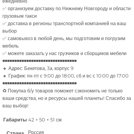
ежедневно
✅ организуем доставку по Нижнему Новгороду и области
грузовым такси
✅ доставка в регионы транспортной компанией на ваш
выбор
✅ самовывоз в любой день, мы подготовим и погрузим
мебель
✅ можете заказать у нас грузчиков и сборщиков мебели
◾◾◾◾◾◾◾◾◾◾◾◾◾◾◾◾◾◾◾◾◾◾◾◾◾◾◾◾◾◾◾
🔸 Адрес: Бекетова, 3а, корпус 9
🔸 График: пн-пт с 9:00 до 18:00, сб и вс с 10:00 до 17:00
◾◾◾◾◾◾◾◾◾◾◾◾◾◾◾◾◾◾◾◾◾◾◾◾◾◾◾◾◾◾◾
♻ Покупка б/у товаров поможет сэкономить не только
ваши средства, но и ресурсы нашей планеты! Спасибо за
ваш выбор!
Габариты
42 × 50 × 51 см
Россия
Страна