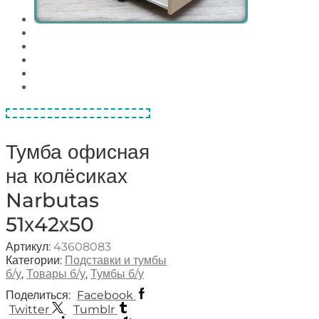
Тумба офисная
на колёсиках
Narbutas
51х42х50
Артикул:
43608083
Категории:
Подставки и тумбы
б/у
,
Товары б/у
,
Тумбы б/у
Поделиться:
Facebook
Twitter
Tumblr