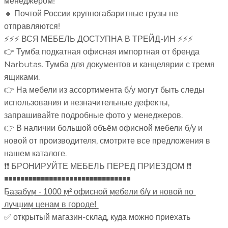
менеджером!
🔸 Почтой России крупногабаритные грузы не
отправляются!
⚡⚡⚡ ВСЯ МЕБЕЛЬ ДОСТУПНА В ТРЕЙД-ИН ⚡⚡⚡
👉 Тумба подкатная офисная импортная от бренда
Narbutas. Тумба для документов и канцелярии с тремя
ящиками.
👉 На мебели из ассортимента б/у могут быть следы
использования и незначительные дефекты,
запрашивайте подробные фото у менеджеров.
👉 В наличии большой объём офисной мебели б/у и
новой от производителя, смотрите все предложения в
нашем каталоге.
❗❗ БРОНИРУЙТЕ МЕБЕЛЬ ПЕРЕД ПРИЕЗДОМ ❗❗
◾◾◾◾◾◾◾◾◾◾◾◾◾◾◾◾◾◾◾◾◾◾◾◾◾◾◾◾◾◾◾
Б̲а̲з̲а̲б̲у̲м̲ ̲-̲ ̲1̲0̲0̲0̲ ̲м̲²̲ ̲о̲ф̲и̲с̲н̲о̲й̲ ̲м̲е̲б̲е̲л̲и̲ ̲б̲/̲у̲ ̲и̲ ̲н̲о̲в̲о̲й̲ ̲п̲о̲
̲л̲у̲ч̲ш̲и̲м̲ ̲ц̲е̲н̲а̲м̲ ̲в̲ ̲г̲о̲р̲о̲д̲е̲!̲
✅ открытый магазин-склад, куда можно приехать