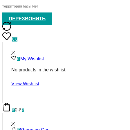
территория базы №4
ПЕРЕЗВОНИТЬ
0
0
My Wishlist
0
No products in the wishlist.
View Wishlist
0
₽
0
0
Shopping Cart