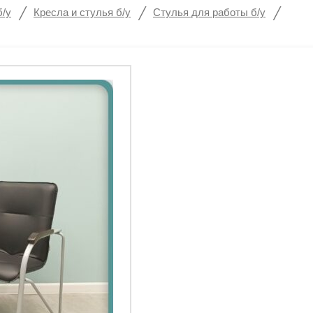
/
/
/
б/у
Кресла и стулья б/у
Стулья для работы б/у