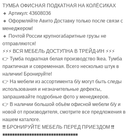
ТУМБА ОФИСНАЯ ПОДКАТНАЯ НА КОЛЁСИКАХ
🔸 Артикул: 43608036
🔸 Оформляйте Авито Доставку только после связи с
менеджером!
🔸 Почтой России крупногабаритные грузы не
отправляются!
⚡⚡⚡ ВСЯ МЕБЕЛЬ ДОСТУПНА В ТРЕЙД-ИН ⚡⚡⚡
👉 Тумба подкатная белая производство Ikea. Тумба
практичная и современная. Всего несколько штук в
наличии! Бронируйте!
👉 На мебели из ассортимента б/у могут быть следы
использования и незначительные дефекты,
запрашивайте подробные фото у менеджеров.
👉 В наличии большой объём офисной мебели б/у и
новой от производителя, смотрите все предложения в
нашем каталоге.
❗❗ БРОНИРУЙТЕ МЕБЕЛЬ ПЕРЕД ПРИЕЗДОМ ❗❗
◾◾◾◾◾◾◾◾◾◾◾◾◾◾◾◾◾◾◾◾◾◾◾◾◾◾◾◾◾◾◾