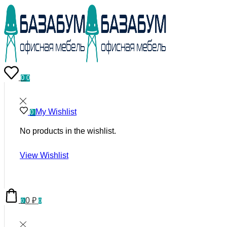
0
0
My Wishlist
0
No products in the wishlist.
View Wishlist
0
₽
0
0