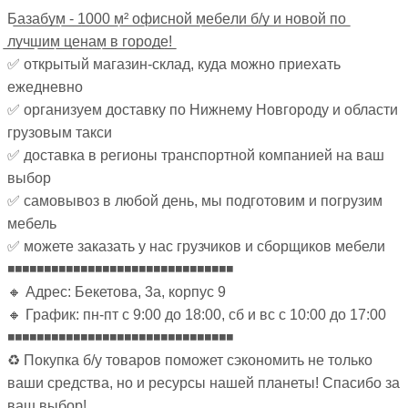
Б̲а̲з̲а̲б̲у̲м̲ ̲-̲ ̲1̲0̲0̲0̲ ̲м̲²̲ ̲о̲ф̲и̲с̲н̲о̲й̲ ̲м̲е̲б̲е̲л̲и̲ ̲б̲/̲у̲ ̲и̲ ̲н̲о̲в̲о̲й̲ ̲п̲о̲
̲л̲у̲ч̲ш̲и̲м̲ ̲ц̲е̲н̲а̲м̲ ̲в̲ ̲г̲о̲р̲о̲д̲е̲!̲
✅ открытый магазин-склад, куда можно приехать
ежедневно
✅ организуем доставку по Нижнему Новгороду и области
грузовым такси
✅ доставка в регионы транспортной компанией на ваш
выбор
✅ самовывоз в любой день, мы подготовим и погрузим
мебель
✅ можете заказать у нас грузчиков и сборщиков мебели
◾◾◾◾◾◾◾◾◾◾◾◾◾◾◾◾◾◾◾◾◾◾◾◾◾◾◾◾◾◾◾
🔸 Адрес: Бекетова, 3а, корпус 9
🔸 График: пн-пт с 9:00 до 18:00, сб и вс с 10:00 до 17:00
◾◾◾◾◾◾◾◾◾◾◾◾◾◾◾◾◾◾◾◾◾◾◾◾◾◾◾◾◾◾◾
♻ Покупка б/у товаров поможет сэкономить не только
ваши средства, но и ресурсы нашей планеты! Спасибо за
ваш выбор!