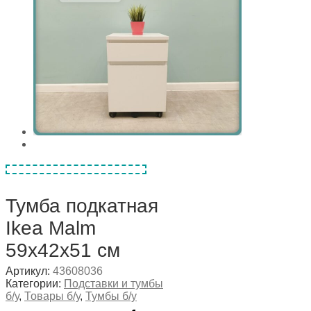
Тумба подкатная
Ikea Malm
59х42х51 см
Артикул:
43608036
Категории:
Подставки и тумбы
б/у
,
Товары б/у
,
Тумбы б/у