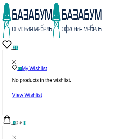
0
0
My Wishlist
0
No products in the wishlist.
View Wishlist
0
₽
0
0