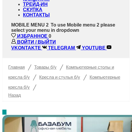
ТРЕЙД-ИН
СКУПКА
КОНТАКТЫ
MOBILE MENU 2
To use Mobile menu 2 please
select your menu in dropdown
ИЗБРАННОЕ
0
ВОЙТИ / ВЫЙТИ
VKONTAKTE
TELEGRAM
YOUTUBE
/
/
Главная
Товары б/у
Компьютерные столы и
/
/
кресла б/у
Кресла и стулья б/у
Компьютерные
/
кресла б/у
Назад
%