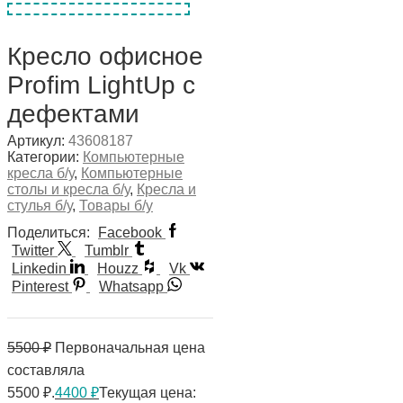
Кресло офисное
Profim LightUp с
дефектами
Артикул:
43608187
Категории:
Компьютерные
кресла б/у
,
Компьютерные
столы и кресла б/у
,
Кресла и
стулья б/у
,
Товары б/у
Поделиться:
Facebook
Twitter
Tumblr
Linkedin
Houzz
Vk
Pinterest
Whatsapp
5500
₽
Первоначальная цена
составляла
5500 ₽.
4400
₽
Текущая цена: