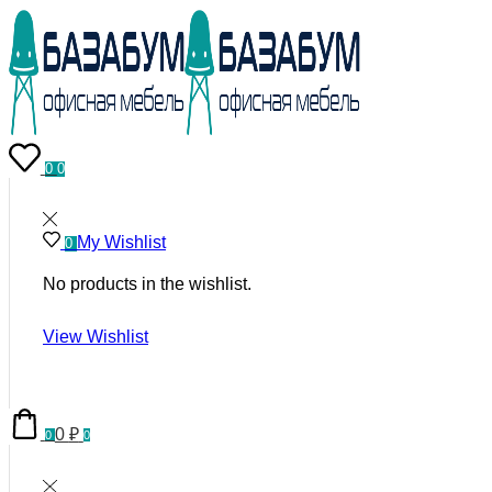
0
0
My Wishlist
0
No products in the wishlist.
View Wishlist
0
₽
0
0