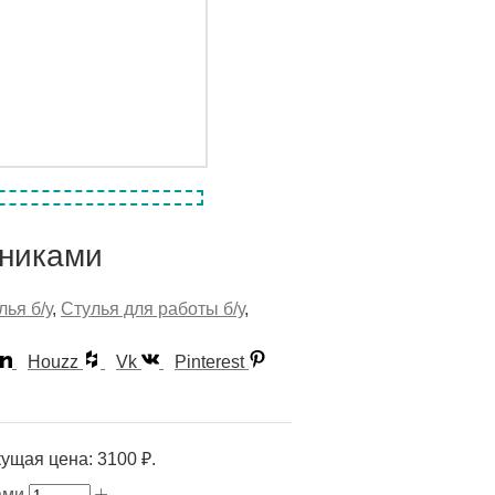
тниками
лья б/у
,
Стулья для работы б/у
,
Houzz
Vk
Pinterest
ущая цена: 3100 ₽.
ами