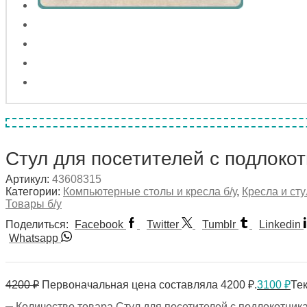
Стул для посетителей с подлоко
Артикул:
43608315
Категории:
Компьютерные столы и кресла б/у
,
Кресла и сту
Товары б/у
Поделиться:
Facebook
Twitter
Tumblr
Linkedin
Whatsapp
4200
₽
Первоначальная цена составляла 4200 ₽.
3100
₽
Тек
Количество товара Стул для посетителей с подлокотник