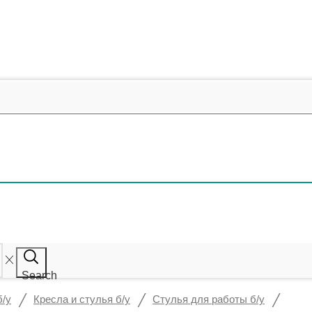
Search
/
/
/
б/у
Кресла и стулья б/у
Стулья для работы б/у