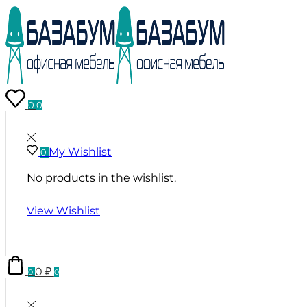
0
0
My Wishlist
0
No products in the wishlist.
View Wishlist
0
₽
0
0