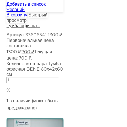
Добавить в список
желаний
В корзину
Быстрый
просмотр
Тумба офисна...
Артикул:
33606541
1300
₽
Первоначальная цена
составляла
1300 ₽.
700
₽
Текущая
цена: 700 ₽.
Количество товара Тумба
офисная BENE 60х42х60
см
%
1 в наличии (может быть
предзаказано)