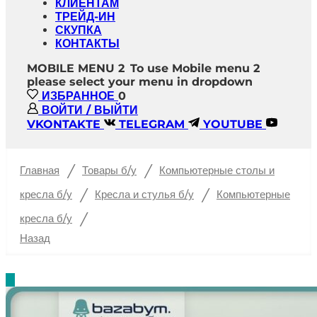
КЛИЕНТАМ
ТРЕЙД-ИН
СКУПКА
КОНТАКТЫ
MOBILE MENU 2
To use Mobile menu 2
please select your menu in dropdown
ИЗБРАННОЕ
0
ВОЙТИ / ВЫЙТИ
VKONTAKTE
TELEGRAM
YOUTUBE
/
/
Главная
Товары б/у
Компьютерные столы и
/
/
кресла б/у
Кресла и стулья б/у
Компьютерные
/
кресла б/у
Назад
%