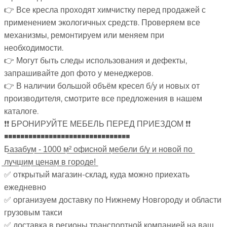
👉 Все кресла проходят химчистку перед продажей с
применением экологичных средств. Проверяем все
механизмы, ремонтируем или меняем при
необходимости.
👉 Могут быть следы использования и дефекты,
запрашивайте доп фото у менеджеров.
👉 В наличии большой объём кресел б/у и новых от
производителя, смотрите все предложения в нашем
каталоге.
❗❗ БРОНИРУЙТЕ МЕБЕЛЬ ПЕРЕД ПРИЕЗДОМ ❗❗
◾◾◾◾◾◾◾◾◾◾◾◾◾◾◾◾◾◾◾◾◾◾◾◾◾◾◾◾◾◾◾
Б̲а̲з̲а̲б̲у̲м̲ ̲-̲ ̲1̲0̲0̲0̲ ̲м̲²̲ ̲о̲ф̲и̲с̲н̲о̲й̲ ̲м̲е̲б̲е̲л̲и̲ ̲б̲/̲у̲ ̲и̲ ̲н̲о̲в̲о̲й̲ ̲п̲о̲
̲л̲у̲ч̲ш̲и̲м̲ ̲ц̲е̲н̲а̲м̲ ̲в̲ ̲г̲о̲р̲о̲д̲е̲!̲
✅ открытый магазин-склад, куда можно приехать
ежедневно
✅ организуем доставку по Нижнему Новгороду и области
грузовым такси
✅ доставка в регионы транспортной компанией на ваш