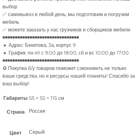
выбор
✅ самовывоз в любой день, мы подготовим и погрузим
мебель
✅ можете заказать у нас грузчиков и сборщиков мебели
◾◾◾◾◾◾◾◾◾◾◾◾◾◾◾◾◾◾◾◾◾◾◾◾◾◾◾◾◾◾◾
🔸 Адрес: Бекетова, 3а, корпус 9
🔸 График: пн-пт с 9:00 до 18:00, сб и вс 10:00 до 17:00
◾◾◾◾◾◾◾◾◾◾◾◾◾◾◾◾◾◾◾◾◾◾◾◾◾◾◾◾◾◾◾
♻ Покупка б/у товаров поможет сэкономить не только
ваши средства, но и ресурсы нашей планеты! Спасибо за
ваш выбор!
Габариты
55 × 55 × 115 см
Россия
Страна
Серый
Цвет