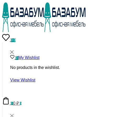
0
0
My Wishlist
0
No products in the wishlist.
View Wishlist
0
₽
0
0