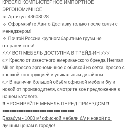
КРЕСЛО КОМПЬЮТЕРНОЕ ИМПОРТНОЕ
ЭРГОНОМИЧНОЕ
🔸 Артикул: 43608028
🔸 Оформляйте Авито Доставку только после связи с
менеджером!
🔸 Почтой России крупногабаритные грузы не
отправляются!
⚡⚡⚡ ВСЯ МЕБЕЛЬ ДОСТУПНА В ТРЕЙД-ИН ⚡⚡⚡
👉 Кресло от известного американского бренда Herman
Miller. Кресло эргономичное с обивкой из сетки. Кресло с
крепкой конструкцией и уникальным дизайном.
👉 В наличии большой объём офисной мебели б/у и
новой от производителя, смотрите все предложения в
нашем каталоге.
❗❗ БРОНИРУЙТЕ МЕБЕЛЬ ПЕРЕД ПРИЕЗДОМ ❗❗
◾◾◾◾◾◾◾◾◾◾◾◾◾◾◾◾◾◾◾◾◾◾◾◾◾◾◾◾◾◾◾
Б̲а̲з̲а̲б̲у̲м̲ ̲-̲ ̲1̲0̲0̲0̲ ̲м̲²̲ ̲о̲ф̲и̲с̲н̲о̲й̲ ̲м̲е̲б̲е̲л̲и̲ ̲б̲/̲у̲ ̲и̲ ̲н̲о̲в̲о̲й̲ ̲п̲о̲
̲л̲у̲ч̲ш̲и̲м̲ ̲ц̲е̲н̲а̲м̲ ̲в̲ ̲г̲о̲р̲о̲д̲е̲!̲