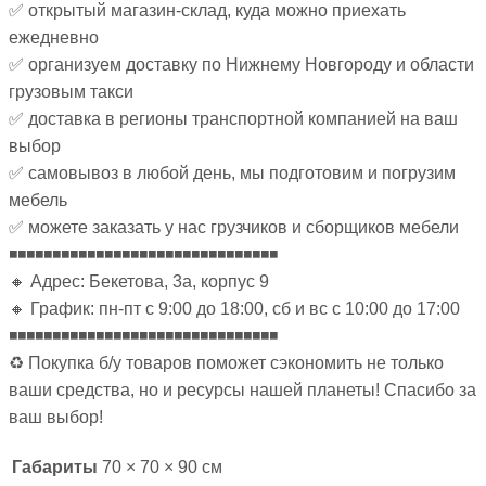
✅ открытый магазин-склад, куда можно приехать
ежедневно
✅ организуем доставку по Нижнему Новгороду и области
грузовым такси
✅ доставка в регионы транспортной компанией на ваш
выбор
✅ самовывоз в любой день, мы подготовим и погрузим
мебель
✅ можете заказать у нас грузчиков и сборщиков мебели
◾◾◾◾◾◾◾◾◾◾◾◾◾◾◾◾◾◾◾◾◾◾◾◾◾◾◾◾◾◾◾
🔸 Адрес: Бекетова, 3а, корпус 9
🔸 График: пн-пт с 9:00 до 18:00, сб и вс с 10:00 до 17:00
◾◾◾◾◾◾◾◾◾◾◾◾◾◾◾◾◾◾◾◾◾◾◾◾◾◾◾◾◾◾◾
♻ Покупка б/у товаров поможет сэкономить не только
ваши средства, но и ресурсы нашей планеты! Спасибо за
ваш выбор!
Габариты
70 × 70 × 90 см