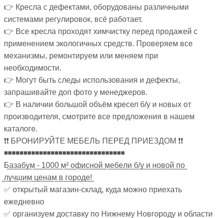
👉 Кресла с дефектами, оборудованы различными
системами регулировок, всё работает.
👉 Все кресла проходят химчистку перед продажей с
применением экологичных средств. Проверяем все
механизмы, ремонтируем или меняем при
необходимости.
👉 Могут быть следы использования и дефекты,
запрашивайте доп фото у менеджеров.
👉 В наличии большой объём кресел б/у и новых от
производителя, смотрите все предложения в нашем
каталоге.
❗❗ БРОНИРУЙТЕ МЕБЕЛЬ ПЕРЕД ПРИЕЗДОМ ❗❗
◾◾◾◾◾◾◾◾◾◾◾◾◾◾◾◾◾◾◾◾◾◾◾◾◾◾◾◾◾◾◾
Б̲а̲з̲а̲б̲у̲м̲ ̲-̲ ̲1̲0̲0̲0̲ ̲м̲²̲ ̲о̲ф̲и̲с̲н̲о̲й̲ ̲м̲е̲б̲е̲л̲и̲ ̲б̲/̲у̲ ̲и̲ ̲н̲о̲в̲о̲й̲ ̲п̲о̲
̲л̲у̲ч̲ш̲и̲м̲ ̲ц̲е̲н̲а̲м̲ ̲в̲ ̲г̲о̲р̲о̲д̲е̲!̲
✅ открытый магазин-склад, куда можно приехать
ежедневно
✅ организуем доставку по Нижнему Новгороду и области