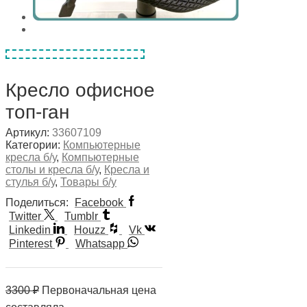
Кресло офисное
топ-ган
Артикул:
33607109
Категории:
Компьютерные
кресла б/у
,
Компьютерные
столы и кресла б/у
,
Кресла и
стулья б/у
,
Товары б/у
Поделиться:
Facebook
Twitter
Tumblr
Linkedin
Houzz
Vk
Pinterest
Whatsapp
3300
₽
Первоначальная цена