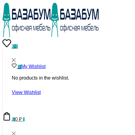
0
0
My Wishlist
0
No products in the wishlist.
View Wishlist
0
₽
0
0