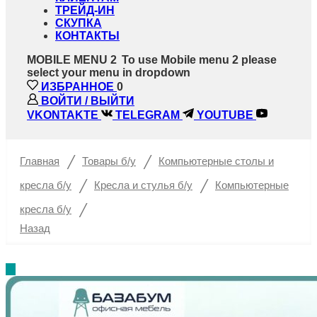
ТРЕЙД-ИН
СКУПКА
КОНТАКТЫ
MOBILE MENU 2
To use Mobile menu 2 please
select your menu in dropdown
ИЗБРАННОЕ
0
ВОЙТИ / ВЫЙТИ
VKONTAKTE
TELEGRAM
YOUTUBE
/
/
Главная
Товары б/у
Компьютерные столы и
/
/
кресла б/у
Кресла и стулья б/у
Компьютерные
/
кресла б/у
Назад
%