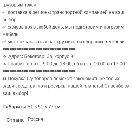
грузовым такси
✅ доставка в регионы транспортной компанией на ваш
выбор
✅ самовывоз в любой день, мы подготовим и погрузим
мебель
✅ можете заказать у нас грузчиков и сборщиков мебели
◾◾◾◾◾◾◾◾◾◾◾◾◾◾◾◾◾◾◾◾◾◾◾◾◾◾◾◾◾◾◾
🔸 Адрес: Бекетова, 3а, корпус 9
🔸 График: пн-пт с 9:00 до 18:00, сб и вс с 10:00 до 17:00
◾◾◾◾◾◾◾◾◾◾◾◾◾◾◾◾◾◾◾◾◾◾◾◾◾◾◾◾◾◾◾
♻ Покупка б/у товаров поможет сэкономить не только
ваши средства, но и ресурсы нашей планеты! Спасибо за
ваш выбор!
Габариты
51 × 51 × 77 см
Россия
Страна