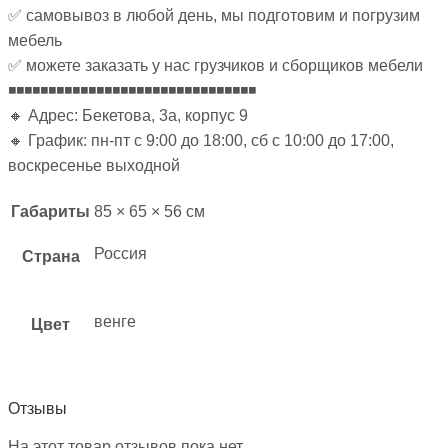
✅ самовывоз в любой день, мы подготовим и погрузим
мебель
✅ можете заказать у нас грузчиков и сборщиков мебели
◾◾◾◾◾◾◾◾◾◾◾◾◾◾◾◾◾◾◾◾◾◾◾◾◾◾◾◾◾◾◾
🔸 Адрес: Бекетова, 3а, корпус 9
🔸 График: пн-пт с 9:00 до 18:00, сб с 10:00 до 17:00,
воскресенье выходной
Габариты
85 × 65 × 56 см
Россия
Страна
венге
Цвет
Отзывы
На этот товар отзывов пока нет.