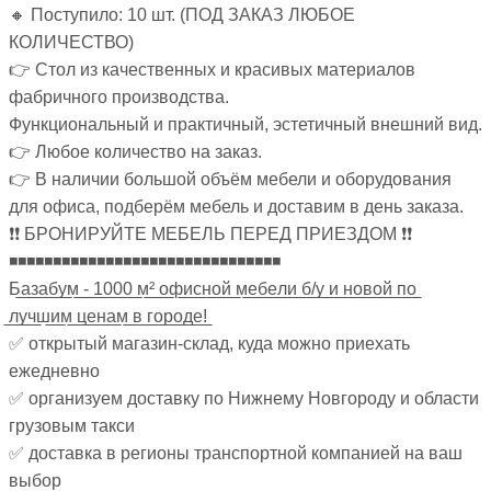
🔸 Поступило: 10 шт. (ПОД ЗАКАЗ ЛЮБОЕ
КОЛИЧЕСТВО)
👉 Стол из качественных и красивых материалов
фабричного производства.
Функциональный и практичный, эстетичный внешний вид.
👉 Любое количество на заказ.
👉 В наличии большой объём мебели и оборудования
для офиса, подберём мебель и доставим в день заказа.
❗❗ БРОНИРУЙТЕ МЕБЕЛЬ ПЕРЕД ПРИЕЗДОМ ❗❗
◾◾◾◾◾◾◾◾◾◾◾◾◾◾◾◾◾◾◾◾◾◾◾◾◾◾◾◾◾◾◾
Б̲а̲з̲а̲б̲у̲м̲ ̲-̲ ̲1̲0̲0̲0̲ ̲м̲²̲ ̲о̲ф̲и̲с̲н̲о̲й̲ ̲м̲е̲б̲е̲л̲и̲ ̲б̲/̲у̲ ̲и̲ ̲н̲о̲в̲о̲й̲ ̲п̲о̲
̲л̲у̲ч̲ш̲и̲м̲ ̲ц̲е̲н̲а̲м̲ ̲в̲ ̲г̲о̲р̲о̲д̲е̲!̲
✅ открытый магазин-склад, куда можно приехать
ежедневно
✅ организуем доставку по Нижнему Новгороду и области
грузовым такси
✅ доставка в регионы транспортной компанией на ваш
выбор