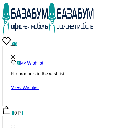
0
0
My Wishlist
0
No products in the wishlist.
View Wishlist
0
₽
0
0