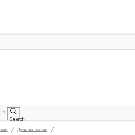
Search
/
/
овые
Диваны новые