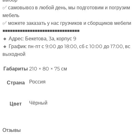
✅ самовывоз в любой день, мы подготовим и погрузим
мебель
✅ можете заказать у нас грузчиков и сборщиков мебели
◾◾◾◾◾◾◾◾◾◾◾◾◾◾◾◾◾◾◾◾◾◾◾◾◾◾◾◾◾◾◾
🔸 Адрес: Бекетова, 3а, корпус 9
🔸 График: пн-пт с 9:00 до 18:00, сб с 10:00 до 17:00, вс
выходной
Габариты
210 × 80 × 75 см
Россия
Страна
Чёрный
Цвет
Отзывы