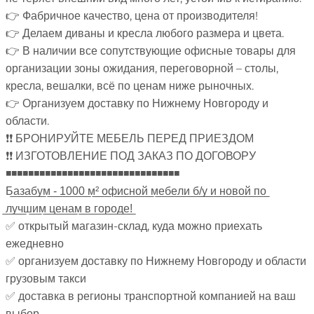
👉 Фабричное качество, цена от производителя!
👉 Делаем диваны и кресла любого размера и цвета.
👉 В наличии все сопутствующие офисные товары для
организации зоны ожидания, переговорной – столы,
кресла, вешалки, всё по ценам ниже рыночных.
👉 Организуем доставку по Нижнему Новгороду и
области.
❗❗ БРОНИРУЙТЕ МЕБЕЛЬ ПЕРЕД ПРИЕЗДОМ
❗❗ ИЗГОТОВЛЕНИЕ ПОД ЗАКАЗ ПО ДОГОВОРУ
◾◾◾◾◾◾◾◾◾◾◾◾◾◾◾◾◾◾◾◾◾◾◾◾◾◾◾◾◾◾◾
Б̲а̲з̲а̲б̲у̲м̲ ̲-̲ ̲1̲0̲0̲0̲ ̲м̲²̲ ̲о̲ф̲и̲с̲н̲о̲й̲ ̲м̲е̲б̲е̲л̲и̲ ̲б̲/̲у̲ ̲и̲ ̲н̲о̲в̲о̲й̲ ̲п̲о̲
̲л̲у̲ч̲ш̲и̲м̲ ̲ц̲е̲н̲а̲м̲ ̲в̲ ̲г̲о̲р̲о̲д̲е̲!̲
✅ открытый магазин-склад, куда можно приехать
ежедневно
✅ организуем доставку по Нижнему Новгороду и области
грузовым такси
✅ доставка в регионы транспортной компанией на ваш
выбор