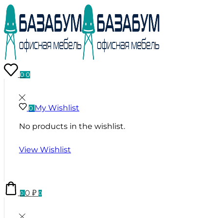
0
0
My Wishlist
0
No products in the wishlist.
View Wishlist
0
₽
0
0