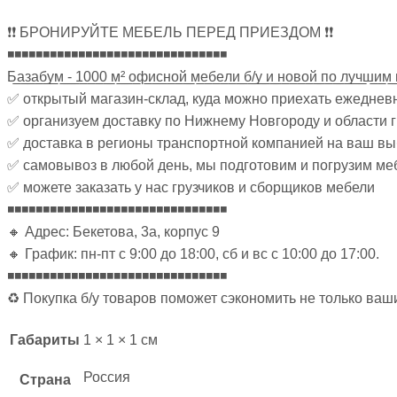
❗❗ БРОНИРУЙТЕ МЕБЕЛЬ ПЕРЕД ПРИЕЗДОМ ❗❗
◾◾◾◾◾◾◾◾◾◾◾◾◾◾◾◾◾◾◾◾◾◾◾◾◾◾◾◾◾◾◾
Б̲а̲з̲а̲б̲у̲м̲ ̲-̲ ̲1̲0̲0̲0̲ ̲м̲²̲ ̲о̲ф̲и̲с̲н̲о̲й̲ ̲м̲е̲б̲е̲л̲и̲ ̲б̲/̲у̲ ̲и̲ ̲н̲о̲в̲о̲й̲ ̲п̲о̲ ̲л̲у̲ч̲ш̲и̲м̲ ̲
✅ открытый магазин-склад, куда можно приехать ежеднев
✅ организуем доставку по Нижнему Новгороду и области 
✅ доставка в регионы транспортной компанией на ваш в
✅ самовывоз в любой день, мы подготовим и погрузим ме
✅ можете заказать у нас грузчиков и сборщиков мебели
◾◾◾◾◾◾◾◾◾◾◾◾◾◾◾◾◾◾◾◾◾◾◾◾◾◾◾◾◾◾◾
🔸 Адрес: Бекетова, 3а, корпус 9
🔸 График: пн-пт с 9:00 до 18:00, сб и вс с 10:00 до 17:00.
◾◾◾◾◾◾◾◾◾◾◾◾◾◾◾◾◾◾◾◾◾◾◾◾◾◾◾◾◾◾◾
♻ Покупка б/у товаров поможет сэкономить не только ваш
Габариты
1 × 1 × 1 см
Россия
Страна