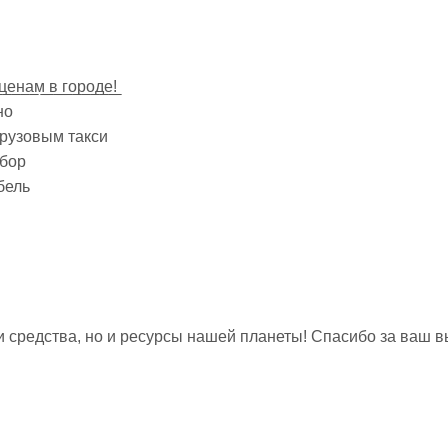
ц̲е̲н̲а̲м̲ ̲в̲ ̲г̲о̲р̲о̲д̲е̲!̲
но
грузовым такси
ыбор
бель
и средства, но и ресурсы нашей планеты! Спасибо за ваш в