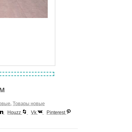
см
овые
,
Товары новые
Houzz
Vk
Pinterest