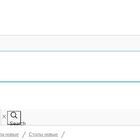
Search
/
/
ла новые
Столы новые