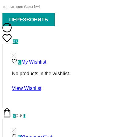
территория базы №4
ПЕРЕЗВОНИТЬ
0
0
My Wishlist
0
No products in the wishlist.
View Wishlist
0
₽
0
0
Shopping Cart