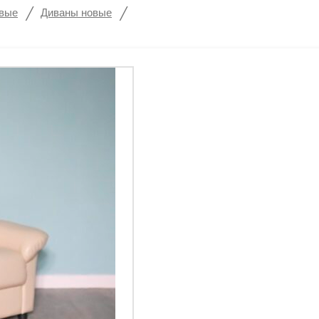
/
/
овые
Диваны новые