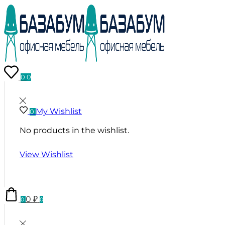
0
0
My Wishlist
0
No products in the wishlist.
View Wishlist
0
₽
0
0