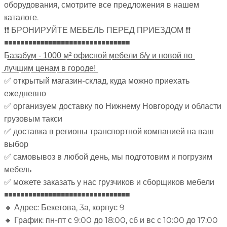
оборудования, смотрите все предложения в нашем
каталоге.
❗❗ БРОНИРУЙТЕ МЕБЕЛЬ ПЕРЕД ПРИЕЗДОМ ❗❗
◾◾◾◾◾◾◾◾◾◾◾◾◾◾◾◾◾◾◾◾◾◾◾◾◾◾◾◾◾◾◾
Б̲а̲з̲а̲б̲у̲м̲ ̲-̲ ̲1̲0̲0̲0̲ ̲м̲²̲ ̲о̲ф̲и̲с̲н̲о̲й̲ ̲м̲е̲б̲е̲л̲и̲ ̲б̲/̲у̲ ̲и̲ ̲н̲о̲в̲о̲й̲ ̲п̲о̲
̲л̲у̲ч̲ш̲и̲м̲ ̲ц̲е̲н̲а̲м̲ ̲в̲ ̲г̲о̲р̲о̲д̲е̲!̲
✅ открытый магазин-склад, куда можно приехать
ежедневно
✅ организуем доставку по Нижнему Новгороду и области
грузовым такси
✅ доставка в регионы транспортной компанией на ваш
выбор
✅ самовывоз в любой день, мы подготовим и погрузим
мебель
✅ можете заказать у нас грузчиков и сборщиков мебели
◾◾◾◾◾◾◾◾◾◾◾◾◾◾◾◾◾◾◾◾◾◾◾◾◾◾◾◾◾◾◾
🔸 Адрес: Бекетова, 3а, корпус 9
🔸 График: пн-пт с 9:00 до 18:00, сб и вс с 10:00 до 17:00