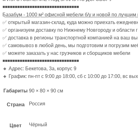
◾◾◾◾◾◾◾◾◾◾◾◾◾◾◾◾◾◾◾◾◾◾◾◾◾◾◾◾◾◾◾
Б̲а̲з̲а̲б̲у̲м̲ ̲-̲ ̲1̲0̲0̲0̲ ̲м̲²̲ ̲о̲ф̲и̲с̲н̲о̲й̲ ̲м̲е̲б̲е̲л̲и̲ ̲б̲/̲у̲ ̲и̲ ̲н̲о̲в̲о̲й̲ ̲п̲о̲ ̲л̲у̲ч̲ш̲и̲м̲ ̲
✅ открытый магазин-склад, куда можно приехать ежеднев
✅ организуем доставку по Нижнему Новгороду и области 
✅ доставка в регионы транспортной компанией на ваш в
✅ самовывоз в любой день, мы подготовим и погрузим ме
✅ можете заказать у нас грузчиков и сборщиков мебели
◾◾◾◾◾◾◾◾◾◾◾◾◾◾◾◾◾◾◾◾◾◾◾◾◾◾◾◾◾◾◾
🔸 Адрес: Бекетова, 3а, корпус 9
🔸 График: пн-пт с 9:00 до 18:00, сб с 10:00 до 17:00, вс в
Габариты
90 × 80 × 90 см
Россия
Страна
Чёрный
Цвет