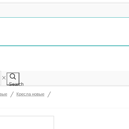
Search
/
/
овые
Кресла новые