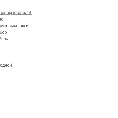
ц̲е̲н̲а̲м̲ ̲в̲ ̲г̲о̲р̲о̲д̲е̲!̲
но
грузовым такси
ыбор
бель
ыходной