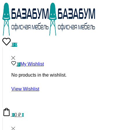
0
0
My Wishlist
0
No products in the wishlist.
View Wishlist
0
₽
0
0