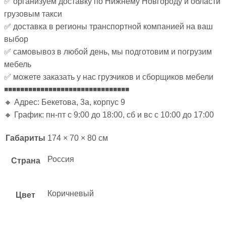
✅ организуем доставку по Нижнему Новгороду и области
грузовым такси
✅ доставка в регионы транспортной компанией на ваш
выбор
✅ самовывоз в любой день, мы подготовим и погрузим
мебель
✅ можете заказать у нас грузчиков и сборщиков мебели
◾◾◾◾◾◾◾◾◾◾◾◾◾◾◾◾◾◾◾◾◾◾◾◾◾◾◾◾◾◾◾
🔸 Адрес: Бекетова, 3а, корпус 9
🔸 График: пн-пт с 9:00 до 18:00, сб и вс с 10:00 до 17:00
Габариты
174 × 70 × 80 см
Россия
Страна
Коричневый
Цвет