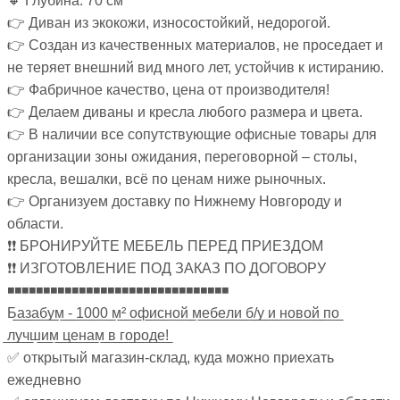
🔸 Глубина: 70 см
👉 Диван из экокожи, износостойкий, недорогой.
👉 Создан из качественных материалов, не проседает и
не теряет внешний вид много лет, устойчив к истиранию.
👉 Фабричное качество, цена от производителя!
👉 Делаем диваны и кресла любого размера и цвета.
👉 В наличии все сопутствующие офисные товары для
организации зоны ожидания, переговорной – столы,
кресла, вешалки, всё по ценам ниже рыночных.
👉 Организуем доставку по Нижнему Новгороду и
области.
❗❗ БРОНИРУЙТЕ МЕБЕЛЬ ПЕРЕД ПРИЕЗДОМ
❗❗ ИЗГОТОВЛЕНИЕ ПОД ЗАКАЗ ПО ДОГОВОРУ
◾◾◾◾◾◾◾◾◾◾◾◾◾◾◾◾◾◾◾◾◾◾◾◾◾◾◾◾◾◾◾
Б̲а̲з̲а̲б̲у̲м̲ ̲-̲ ̲1̲0̲0̲0̲ ̲м̲²̲ ̲о̲ф̲и̲с̲н̲о̲й̲ ̲м̲е̲б̲е̲л̲и̲ ̲б̲/̲у̲ ̲и̲ ̲н̲о̲в̲о̲й̲ ̲п̲о̲
̲л̲у̲ч̲ш̲и̲м̲ ̲ц̲е̲н̲а̲м̲ ̲в̲ ̲г̲о̲р̲о̲д̲е̲!̲
✅ открытый магазин-склад, куда можно приехать
ежедневно