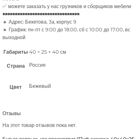
✅ можете заказать у нас грузчиков и сборщиков мебели
◾◾◾◾◾◾◾◾◾◾◾◾◾◾◾◾◾◾◾◾◾◾◾◾◾◾◾◾◾◾◾
🔸 Адрес: Бекетова, 3а, корпус 9
🔸 График: пн-пт с 9:00 до 18:00, сб с 10:00 до 17:00, вс
выходной
Габариты
40 × 25 × 40 см
Россия
Страна
Бежевый
Цвет
Отзывы
На этот товар отзывов пока нет.