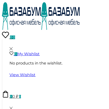
0
0
My Wishlist
0
No products in the wishlist.
View Wishlist
0
₽
0
0