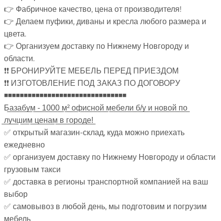
👉 Фабричное качество, цена от производителя!
👉 Делаем пуфики, диваны и кресла любого размера и
цвета.
👉 Организуем доставку по Нижнему Новгороду и
области.
❗❗ БРОНИРУЙТЕ МЕБЕЛЬ ПЕРЕД ПРИЕЗДОМ
❗❗ ИЗГОТОВЛЕНИЕ ПОД ЗАКАЗ ПО ДОГОВОРУ
◾◾◾◾◾◾◾◾◾◾◾◾◾◾◾◾◾◾◾◾◾◾◾◾◾◾◾◾◾◾◾
Б̲а̲з̲а̲б̲у̲м̲ ̲-̲ ̲1̲0̲0̲0̲ ̲м̲²̲ ̲о̲ф̲и̲с̲н̲о̲й̲ ̲м̲е̲б̲е̲л̲и̲ ̲б̲/̲у̲ ̲и̲ ̲н̲о̲в̲о̲й̲ ̲п̲о̲
̲л̲у̲ч̲ш̲и̲м̲ ̲ц̲е̲н̲а̲м̲ ̲в̲ ̲г̲о̲р̲о̲д̲е̲!̲
✅ открытый магазин-склад, куда можно приехать
ежедневно
✅ организуем доставку по Нижнему Новгороду и области
грузовым такси
✅ доставка в регионы транспортной компанией на ваш
выбор
✅ самовывоз в любой день, мы подготовим и погрузим
мебель