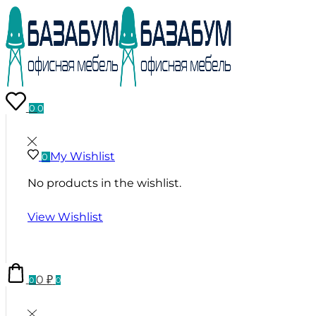
0
0
My Wishlist
0
No products in the wishlist.
View Wishlist
0
₽
0
0