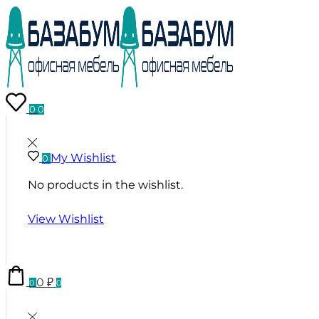
0
0
My Wishlist
0
No products in the wishlist.
View Wishlist
0
₽
0
0