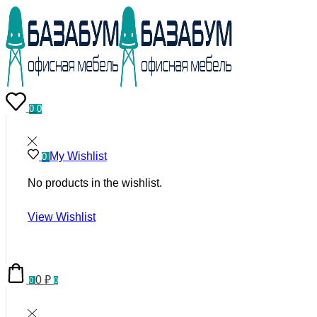
0
0
My Wishlist
0
No products in the wishlist.
View Wishlist
0
₽
0
0