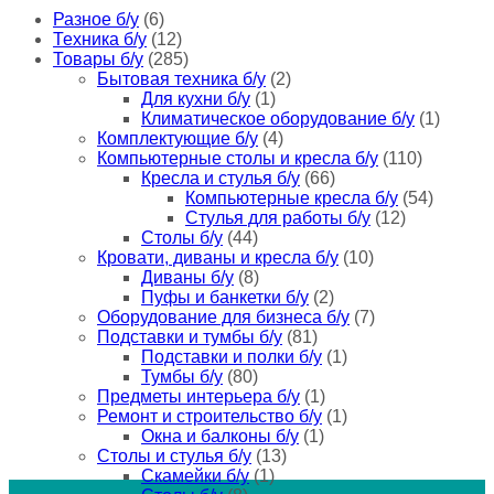
Разное б/у
(6)
Техника б/у
(12)
Товары б/у
(285)
Бытовая техника б/у
(2)
Для кухни б/у
(1)
Климатическое оборудование б/у
(1)
Комплектующие б/у
(4)
Компьютерные столы и кресла б/у
(110)
Кресла и стулья б/у
(66)
Компьютерные кресла б/у
(54)
Стулья для работы б/у
(12)
Столы б/у
(44)
Кровати, диваны и кресла б/у
(10)
Диваны б/у
(8)
Пуфы и банкетки б/у
(2)
Оборудование для бизнеса б/у
(7)
Подставки и тумбы б/у
(81)
Подставки и полки б/у
(1)
Тумбы б/у
(80)
Предметы интерьера б/у
(1)
Ремонт и строительство б/у
(1)
Окна и балконы б/у
(1)
Столы и стулья б/у
(13)
Скамейки б/у
(1)