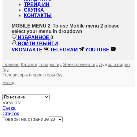
ТРЕЙД-ИН
СКУПКА
КОНТАКТЫ
MOBILE MENU 2
To use Mobile menu 2 please
select your menu in dropdown
ИЗБРАННОЕ
0
ВОЙТИ / ВЫЙТИ
VKONTAKTE
TELEGRAM
YOUTUBE
Главная
Каталог
Товары б/у
Электроника б/у
Аудио и видео
б/у
Телевизоры и проекторы б/у
Назад
View as:
Сетка
Список
Товары на странице