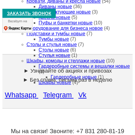
Кровати, диваны и кресла новые
(54)
Диваны новые
(36)
Комплектующие новые
(3)
ЗАКАЗАТЬ ЗВОНОК
Кресла новые
(5)
Пуфы и банкетки новые
(10)
Оборудование для бизнеса новое
(4)
Подставки и тумбы новые
(7)
Тумбы новые
(7)
Столы и стулья новые
(7)
Столы новые
(6)
Стулья новые
(1)
Шкафы, комоды и стеллажи новые
(10)
Гардеробные системы и вешалки новые
► Узнавайте об акциях и привозах
(1)
Гардеробные новые
(1)
► Без спама, письма раз в неделю
Шкафы новые
(4)
Whatsapp
Telegram
Vk
Мы на связи!
Звоните: +7 831 280-81-19