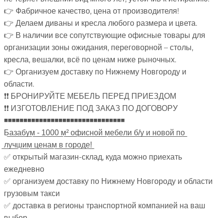
👉 Фабричное качество, цена от производителя!
👉 Делаем диваны и кресла любого размера и цвета.
👉 В наличии все сопутствующие офисные товары для
организации зоны ожидания, переговорной – столы,
кресла, вешалки, всё по ценам ниже рыночных.
👉 Организуем доставку по Нижнему Новгороду и
области.
❗❗ БРОНИРУЙТЕ МЕБЕЛЬ ПЕРЕД ПРИЕЗДОМ
❗❗ ИЗГОТОВЛЕНИЕ ПОД ЗАКАЗ ПО ДОГОВОРУ
◾◾◾◾◾◾◾◾◾◾◾◾◾◾◾◾◾◾◾◾◾◾◾◾◾◾◾◾◾◾◾
Б̲а̲з̲а̲б̲у̲м̲ ̲-̲ ̲1̲0̲0̲0̲ ̲м̲²̲ ̲о̲ф̲и̲с̲н̲о̲й̲ ̲м̲е̲б̲е̲л̲и̲ ̲б̲/̲у̲ ̲и̲ ̲н̲о̲в̲о̲й̲ ̲п̲о̲
̲л̲у̲ч̲ш̲и̲м̲ ̲ц̲е̲н̲а̲м̲ ̲в̲ ̲г̲о̲р̲о̲д̲е̲!̲
✅ открытый магазин-склад, куда можно приехать
ежедневно
✅ организуем доставку по Нижнему Новгороду и области
грузовым такси
✅ доставка в регионы транспортной компанией на ваш
выбор