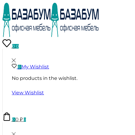
0
0
My Wishlist
0
No products in the wishlist.
View Wishlist
0
₽
0
0