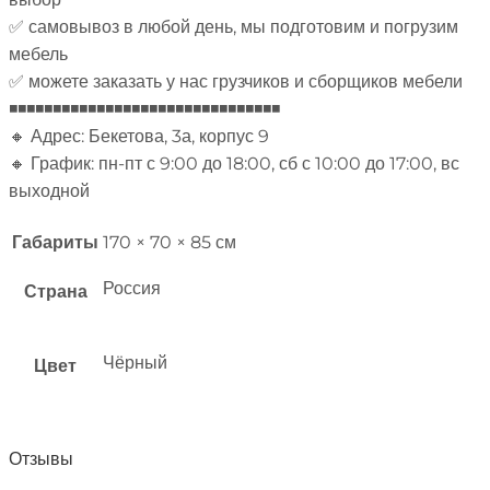
✅ самовывоз в любой день, мы подготовим и погрузим
мебель
✅ можете заказать у нас грузчиков и сборщиков мебели
◾◾◾◾◾◾◾◾◾◾◾◾◾◾◾◾◾◾◾◾◾◾◾◾◾◾◾◾◾◾◾
🔸 Адрес: Бекетова, 3а, корпус 9
🔸 График: пн-пт с 9:00 до 18:00, сб с 10:00 до 17:00, вс
выходной
Габариты
170 × 70 × 85 см
Россия
Страна
Чёрный
Цвет
Отзывы