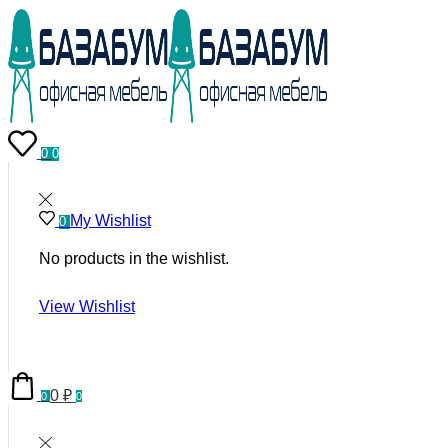
0
0
My Wishlist
0
No products in the wishlist.
View Wishlist
0
₽
0
0