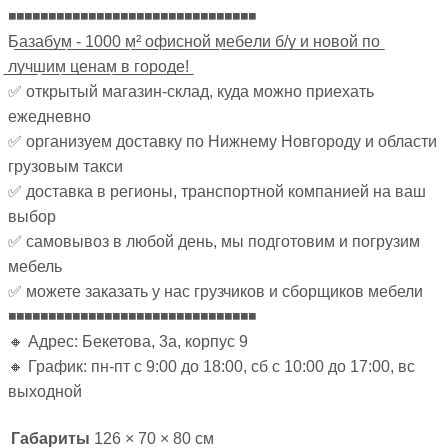
◾◾◾◾◾◾◾◾◾◾◾◾◾◾◾◾◾◾◾◾◾◾◾◾◾◾◾◾◾◾◾
Б̲а̲з̲а̲б̲у̲м̲ ̲-̲ ̲1̲0̲0̲0̲ ̲м̲²̲ ̲о̲ф̲и̲с̲н̲о̲й̲ ̲м̲е̲б̲е̲л̲и̲ ̲б̲/̲у̲ ̲и̲ ̲н̲о̲в̲о̲й̲ ̲п̲о̲
̲л̲у̲ч̲ш̲и̲м̲ ̲ц̲е̲н̲а̲м̲ ̲в̲ ̲г̲о̲р̲о̲д̲е̲!̲
✅ открытый магазин-склад, куда можно приехать
ежедневно
✅ организуем доставку по Нижнему Новгороду и области
грузовым такси
✅ доставка в регионы, транспортной компанией на ваш
выбор
✅ самовывоз в любой день, мы подготовим и погрузим
мебель
✅ можете заказать у нас грузчиков и сборщиков мебели
◾◾◾◾◾◾◾◾◾◾◾◾◾◾◾◾◾◾◾◾◾◾◾◾◾◾◾◾◾◾◾
🔸 Адрес: Бекетова, 3а, корпус 9
🔸 График: пн-пт с 9:00 до 18:00, сб с 10:00 до 17:00, вс
выходной
Габариты
126 × 70 × 80 см