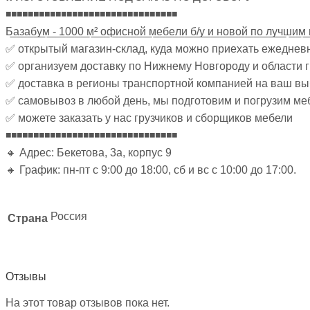
◾◾◾◾◾◾◾◾◾◾◾◾◾◾◾◾◾◾◾◾◾◾◾◾◾◾◾◾◾◾◾
Б̲а̲з̲а̲б̲у̲м̲ ̲-̲ ̲1̲0̲0̲0̲ ̲м̲²̲ ̲о̲ф̲и̲с̲н̲о̲й̲ ̲м̲е̲б̲е̲л̲и̲ ̲б̲/̲у̲ ̲и̲ ̲н̲о̲в̲о̲й̲ ̲п̲о̲ ̲л̲у̲ч̲ш̲и̲м̲ ̲
✅ открытый магазин-склад, куда можно приехать ежеднев
✅ организуем доставку по Нижнему Новгороду и области 
✅ доставка в регионы транспортной компанией на ваш в
✅ самовывоз в любой день, мы подготовим и погрузим ме
✅ можете заказать у нас грузчиков и сборщиков мебели
◾◾◾◾◾◾◾◾◾◾◾◾◾◾◾◾◾◾◾◾◾◾◾◾◾◾◾◾◾◾◾
🔸 Адрес: Бекетова, 3а, корпус 9
🔸 График: пн-пт с 9:00 до 18:00, сб и вс с 10:00 до 17:00.
Россия
Страна
Отзывы
На этот товар отзывов пока нет.