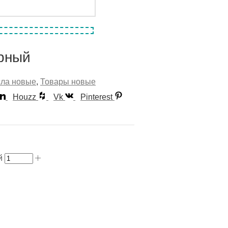
ёрный
сла новые
,
Товары новые
Houzz
Vk
Pinterest
й