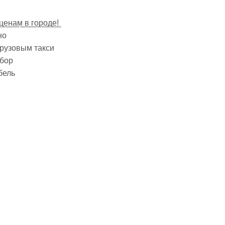
ц̲е̲н̲а̲м̲ ̲в̲ ̲г̲о̲р̲о̲д̲е̲!̲
но
грузовым такси
ыбор
бель