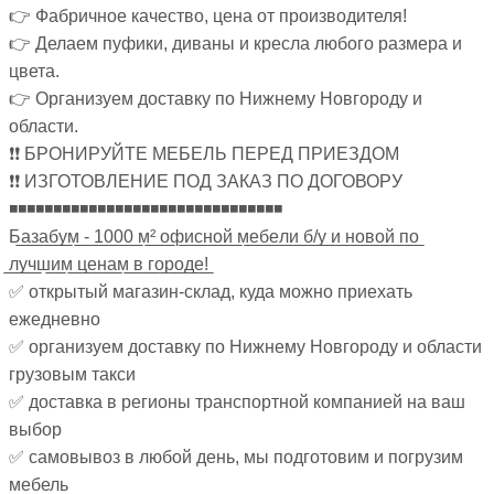
👉 Фабричное качество, цена от производителя!
👉 Делаем пуфики, диваны и кресла любого размера и
цвета.
👉 Организуем доставку по Нижнему Новгороду и
области.
❗❗ БРОНИРУЙТЕ МЕБЕЛЬ ПЕРЕД ПРИЕЗДОМ
❗❗ ИЗГОТОВЛЕНИЕ ПОД ЗАКАЗ ПО ДОГОВОРУ
◾◾◾◾◾◾◾◾◾◾◾◾◾◾◾◾◾◾◾◾◾◾◾◾◾◾◾◾◾◾◾
Б̲а̲з̲а̲б̲у̲м̲ ̲-̲ ̲1̲0̲0̲0̲ ̲м̲²̲ ̲о̲ф̲и̲с̲н̲о̲й̲ ̲м̲е̲б̲е̲л̲и̲ ̲б̲/̲у̲ ̲и̲ ̲н̲о̲в̲о̲й̲ ̲п̲о̲
̲л̲у̲ч̲ш̲и̲м̲ ̲ц̲е̲н̲а̲м̲ ̲в̲ ̲г̲о̲р̲о̲д̲е̲!̲
✅ открытый магазин-склад, куда можно приехать
ежедневно
✅ организуем доставку по Нижнему Новгороду и области
грузовым такси
✅ доставка в регионы транспортной компанией на ваш
выбор
✅ самовывоз в любой день, мы подготовим и погрузим
мебель