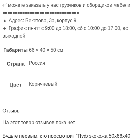
✅ можете заказать у нас грузчиков и сборщиков мебели
◾◾◾◾◾◾◾◾◾◾◾◾◾◾◾◾◾◾◾◾◾◾◾◾◾◾◾◾◾◾◾
🔸 Адрес: Бекетова, 3а, корпус 9
🔸 График: пн-пт с 9:00 до 18:00, сб с 10:00 до 17:00, вс
выходной
Габариты
66 × 40 × 50 см
Россия
Страна
Коричневый
Цвет
Отзывы
На этот товар отзывов пока нет.
Будьте первым, кто просмотрит “Пуф экокожа 50х66х40