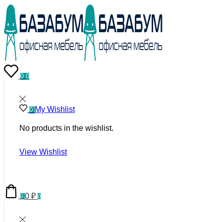
0
0
My Wishlist
0
No products in the wishlist.
View Wishlist
0
₽
0
0