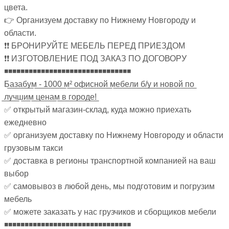
цвета.
👉 Организуем доставку по Нижнему Новгороду и
области.
❗❗ БРОНИРУЙТЕ МЕБЕЛЬ ПЕРЕД ПРИЕЗДОМ
❗❗ ИЗГОТОВЛЕНИЕ ПОД ЗАКАЗ ПО ДОГОВОРУ
◾◾◾◾◾◾◾◾◾◾◾◾◾◾◾◾◾◾◾◾◾◾◾◾◾◾◾◾◾◾◾
Б̲а̲з̲а̲б̲у̲м̲ ̲-̲ ̲1̲0̲0̲0̲ ̲м̲²̲ ̲о̲ф̲и̲с̲н̲о̲й̲ ̲м̲е̲б̲е̲л̲и̲ ̲б̲/̲у̲ ̲и̲ ̲н̲о̲в̲о̲й̲ ̲п̲о̲
̲л̲у̲ч̲ш̲и̲м̲ ̲ц̲е̲н̲а̲м̲ ̲в̲ ̲г̲о̲р̲о̲д̲е̲!̲
✅ открытый магазин-склад, куда можно приехать
ежедневно
✅ организуем доставку по Нижнему Новгороду и области
грузовым такси
✅ доставка в регионы транспортной компанией на ваш
выбор
✅ самовывоз в любой день, мы подготовим и погрузим
мебель
✅ можете заказать у нас грузчиков и сборщиков мебели
◾◾◾◾◾◾◾◾◾◾◾◾◾◾◾◾◾◾◾◾◾◾◾◾◾◾◾◾◾◾◾