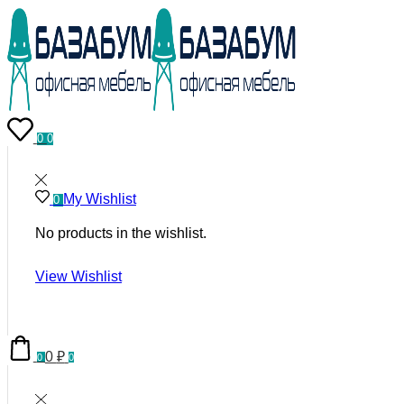
0
0
My Wishlist
0
No products in the wishlist.
View Wishlist
0
₽
0
0